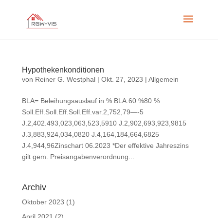
Hypothekenkonditionen
von
Reiner G. Westphal
|
Okt. 27, 2023
|
Allgemein
BLA= Beleihungsauslauf in % BLA:60 %80 %
Soll.Eff.Soll.Eff.Soll.Eff.var.2,752,79—-5
J.2,402.493,023,063,523,5910 J.2,902,693,923,9815
J.3,883,924,034,0820 J.4,164,184,664,6825
J.4,944,96Zinschart 06.2023 *Der effektive Jahreszins
gilt gem. Preisangabenverordnung...
Archiv
Oktober 2023
(1)
April 2021
(2)