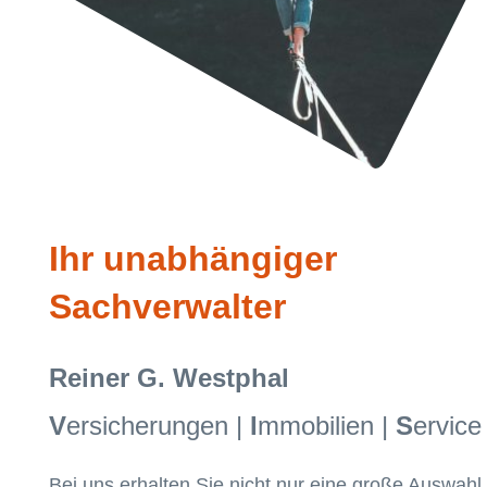
Ihr unabhängiger
Sachverwalter
Reiner G. Westphal
V
ersicherungen |
I
mmobilien |
S
ervice
Bei uns erhalten Sie nicht nur eine große Auswahl